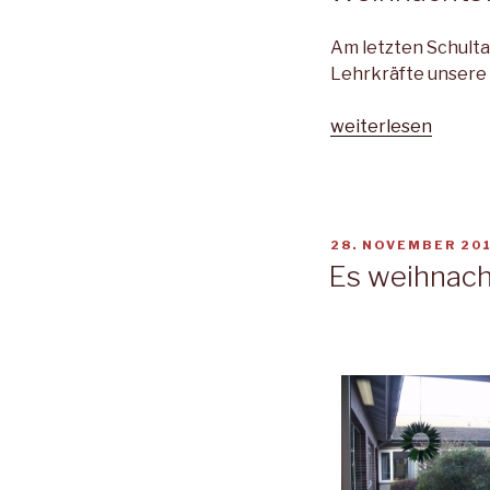
Am letzten Schultag
Lehrkräfte unsere 
„Weihnachtsfeier:
weiterlesen
Alle
Jahre
wieder…“
VERÖFFENTLICHT
28. NOVEMBER 20
AM
Es weihnach