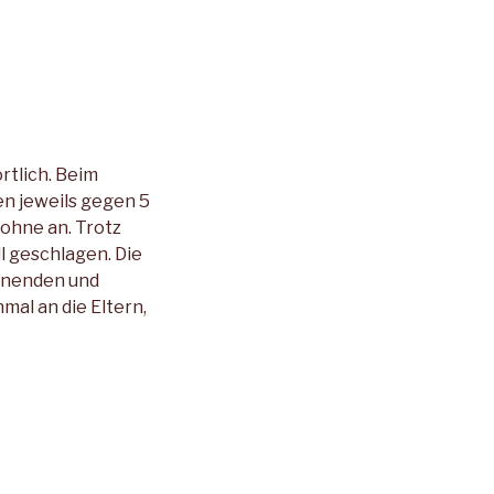
rtlich. Beim
en jeweils gegen 5
ohne an. Trotz
l geschlagen. Die
annenden und
mal an die Eltern,