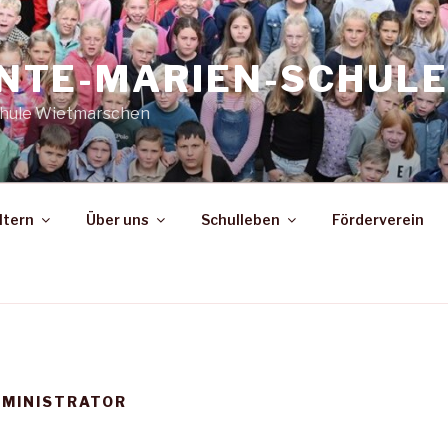
NTE-MARIEN-SCHUL
hule Wietmarschen
ltern
Über uns
Schulleben
Förderverein
MINISTRATOR