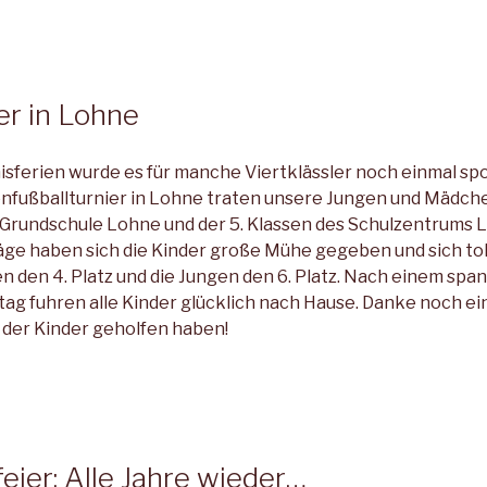
er in Lohne
isferien wurde es für manche Viertklässler noch einmal spo
lenfußballturnier in Lohne traten unsere Jungen und Mädch
rundschule Lohne und der 5. Klassen des Schulzentrums L
e haben sich die Kinder große Mühe gegeben und sich tol
 den 4. Platz und die Jungen den 6. Platz. Nach einem sp
ag fuhren alle Kinder glücklich nach Hause. Danke noch ein
 der Kinder geholfen haben!
ier: Alle Jahre wieder…