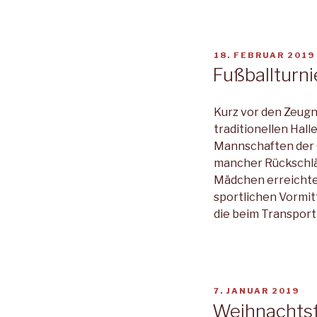
VERÖFFENTLICHT
18. FEBRUAR 2019
AM
Fußballturni
Kurz vor den Zeugn
traditionellen Hal
Mannschaften der G
mancher Rückschläg
Mädchen erreichten
sportlichen Vormitt
die beim Transport
VERÖFFENTLICHT
7. JANUAR 2019
AM
Weihnachtsfe