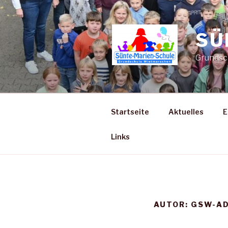
Zum
Inhalt
springen
SÜ
Grundsc
Startseite
Aktuelles
E
Links
AUTOR:
GSW-AD