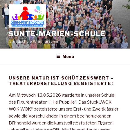
Zum
Inhalt
springen
SÜNTE-MARIEN-SCHULE
Grundschule Wietmarschen
Menü
UNSERE NATUR IST SCHÜTZENSWERT –
THEATERVORSTELLUNG BEGEISTERTE!
Am Mittwoch, 13.05.2026 gastierte in unserer Schule
das Figurentheater „Hille Puppille“. Das Stück „WOK
WOK WOK“ begeisterte unsere Erst- und Zweitklässler
sowie die Vorschulkinder. In einem beeindruckenden
Bühnenbild wurden die kunstvoll gestalteten Figuren
liebevoll mit Leben gefüllt. Alle Hauptakteure waren