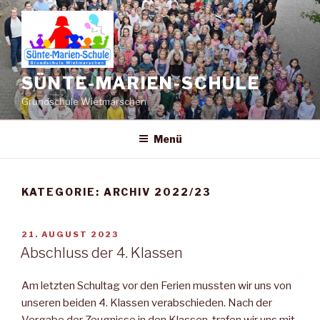
Zum
Inhalt
springen
SÜNTE-MARIEN-SCHULE
Grundschule Wietmarschen
Menü
KATEGORIE:
ARCHIV 2022/23
VERÖFFENTLICHT
21. AUGUST 2023
AM
Abschluss der 4. Klassen
Am letzten Schultag vor den Ferien mussten wir uns von
unseren beiden 4. Klassen verabschieden. Nach der
Vergabe der Zeugnisse in den Klassen, trafen wir uns mit