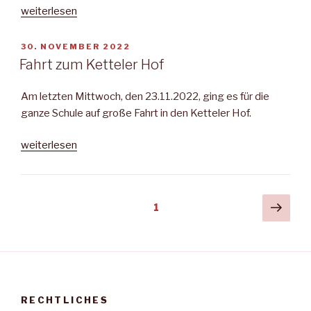
„Weihnachtsfeier
weiterlesen
in
der
VERÖFFENTLICHT
30. NOVEMBER 2022
AM
Aula“
Fahrt zum Ketteler Hof
Am letzten Mittwoch, den 23.11.2022, ging es für die
ganze Schule auf große Fahrt in den Ketteler Hof.
„Fahrt
weiterlesen
zum
Ketteler
Hof“
Beitragsnavigation
Näch
Seite
1
Seit
RECHTLICHES