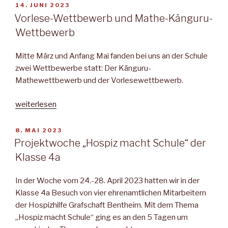
4.
VERÖFFENTLICHT
14. JUNI 2023
AM
Klassen“
Vorlese-Wettbewerb und Mathe-Känguru-
Wettbewerb
Mitte März und Anfang Mai fanden bei uns an der Schule
zwei Wettbewerbe statt: Der Känguru-
Mathewettbewerb und der Vorlesewettbewerb.
„Vorlese-
weiterlesen
Wettbewerb
und
VERÖFFENTLICHT
8. MAI 2023
AM
Mathe-
Projektwoche „Hospiz macht Schule“ der
Känguru-
Klasse 4a
Wettbewerb“
In der Woche vom 24.-28. April 2023 hatten wir in der
Klasse 4a Besuch von vier ehrenamtlichen Mitarbeitern
der Hospizhilfe Grafschaft Bentheim. Mit dem Thema
„Hospiz macht Schule“ ging es an den 5 Tagen um