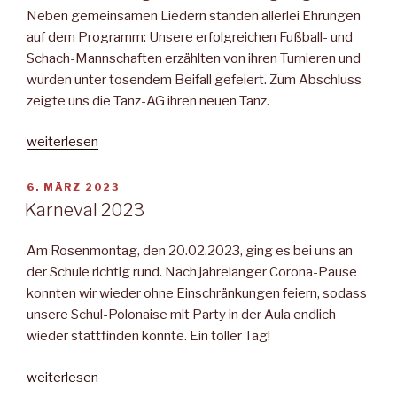
Neben gemeinsamen Liedern standen allerlei Ehrungen
auf dem Programm: Unsere erfolgreichen Fußball- und
Schach-Mannschaften erzählten von ihren Turnieren und
wurden unter tosendem Beifall gefeiert. Zum Abschluss
zeigte uns die Tanz-AG ihren neuen Tanz.
„Frühlingssingen
weiterlesen
und
Tag
VERÖFFENTLICHT
6. MÄRZ 2023
AM
der
Karneval 2023
sauberen
Landschaft“
Am Rosenmontag, den 20.02.2023, ging es bei uns an
der Schule richtig rund. Nach jahrelanger Corona-Pause
konnten wir wieder ohne Einschränkungen feiern, sodass
unsere Schul-Polonaise mit Party in der Aula endlich
wieder stattfinden konnte. Ein toller Tag!
„Karneval
weiterlesen