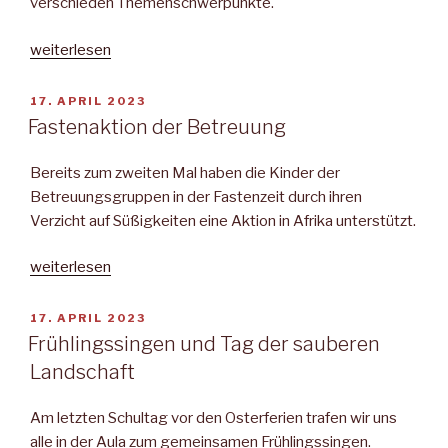
verschieden Themenschwerpunkte.
„Projektwoche
weiterlesen
„Hospiz
macht
VERÖFFENTLICHT
17. APRIL 2023
AM
Schule“
Fastenaktion der Betreuung
der
Klasse
Bereits zum zweiten Mal haben die Kinder der
4a“
Betreuungsgruppen in der Fastenzeit durch ihren
Verzicht auf Süßigkeiten eine Aktion in Afrika unterstützt.
„Fastenaktion
weiterlesen
der
Betreuung“
VERÖFFENTLICHT
17. APRIL 2023
AM
Frühlingssingen und Tag der sauberen
Landschaft
Am letzten Schultag vor den Osterferien trafen wir uns
alle in der Aula zum gemeinsamen Frühlingssingen.