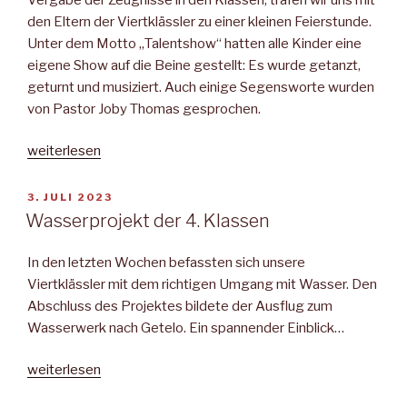
den Eltern der Viertklässler zu einer kleinen Feierstunde.
Unter dem Motto „Talentshow“ hatten alle Kinder eine
eigene Show auf die Beine gestellt: Es wurde getanzt,
geturnt und musiziert. Auch einige Segensworte wurden
von Pastor Joby Thomas gesprochen.
„Abschluss
weiterlesen
der
4.
VERÖFFENTLICHT
3. JULI 2023
AM
Klassen“
Wasserprojekt der 4. Klassen
In den letzten Wochen befassten sich unsere
Viertklässler mit dem richtigen Umgang mit Wasser. Den
Abschluss des Projektes bildete der Ausflug zum
Wasserwerk nach Getelo. Ein spannender Einblick…
„Wasserprojekt
weiterlesen
der