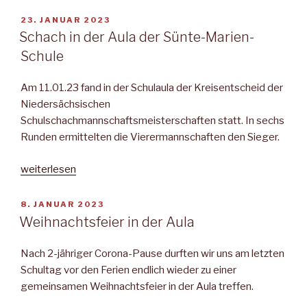
2023“
VERÖFFENTLICHT
23. JANUAR 2023
AM
Schach in der Aula der Sünte-Marien-
Schule
Am 11.01.23 fand in der Schulaula der Kreisentscheid der
Niedersächsischen
Schulschachmannschaftsmeisterschaften statt. In sechs
Runden ermittelten die Vierermannschaften den Sieger.
„Schach
weiterlesen
in
der
VERÖFFENTLICHT
8. JANUAR 2023
AM
Aula
Weihnachtsfeier in der Aula
der
Sünte-
Nach 2-jähriger Corona-Pause durften wir uns am letzten
Marien-
Schultag vor den Ferien endlich wieder zu einer
Schule“
gemeinsamen Weihnachtsfeier in der Aula treffen.