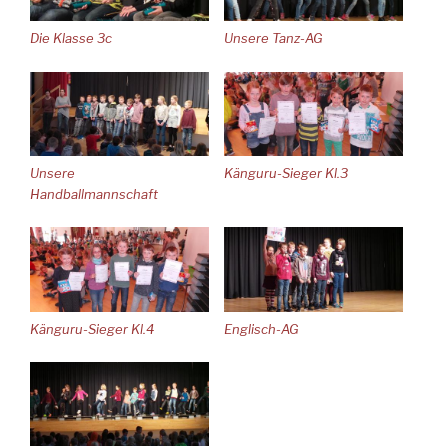
Die Klasse 3c
Unsere Tanz-AG
Unsere
Känguru-Sieger Kl.3
Handballmannschaft
Känguru-Sieger Kl.4
Englisch-AG