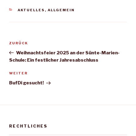
KATEGORIEN
AKTUELLES
,
ALLGEMEIN
Beitragsnavigation
Vorheriger
ZURÜCK
Beitrag
Weihnachtsfeier 2025 an der Sünte-Marien-
Schule: Ein festlicher Jahresabschluss
Nächster
WEITER
Beitrag
BufDi gesucht!
RECHTLICHES