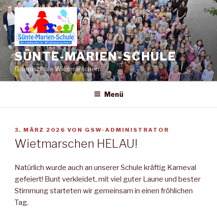
Zum
Inhalt
springen
SÜNTE-MARIEN-SCHULE
Grundschule Wietmarschen
Menü
VERÖFFENTLICHT
3. MÄRZ 2026
VON
GSW-ADMINISTRATOR
AM
Wietmarschen HELAU!
Natürlich wurde auch an unserer Schule kräftig Karneval
gefeiert! Bunt verkleidet, mit viel guter Laune und bester
Stimmung starteten wir gemeinsam in einen fröhlichen
Tag.