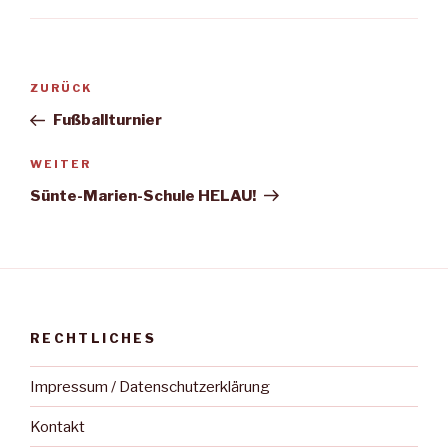
Beitragsnavigation
Vorheriger
ZURÜCK
Beitrag
Fußballturnier
Nächster
WEITER
Beitrag
Sünte-Marien-Schule HELAU!
RECHTLICHES
Impressum / Datenschutzerklärung
Kontakt