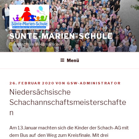
Zum
Inhalt
springen
SÜNTE-MARIEN-SCHULE
Grundschule Wietmarschen
Menü
VERÖFFENTLICHT
26. FEBRUAR 2020
VON
GSW-ADMINISTRATOR
AM
Niedersächsische
Schachannschaftsmeisterschafte
n
Am 13.Januar machten sich die Kinder der Schach-AG mit
dem Bus auf den Weg zum Kreisfinale. Mit drei