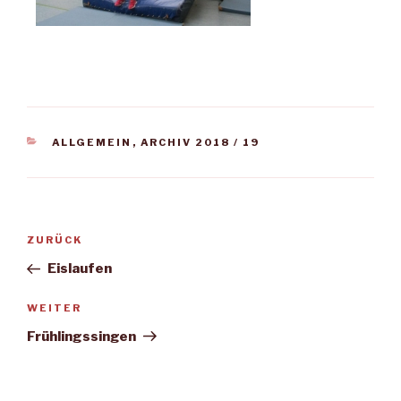
KATEGORIEN
ALLGEMEIN
,
ARCHIV 2018 / 19
Beitragsnavigation
Vorheriger
ZURÜCK
Beitrag
Eislaufen
Nächster
WEITER
Beitrag
Frühlingssingen