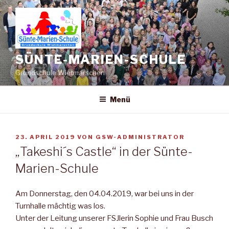
Zum
Inhalt
springen
SÜNTE-MARIEN-SCHULE
Grundschule Wietmarschen
Menü
VERÖFFENTLICHT
23. APRIL 2019
VON
GSW-ADMINISTRATOR
AM
„Takeshi´s Castle“ in der Sünte-
Marien-Schule
Am Donnerstag, den 04.04.2019, war bei uns in der
Turnhalle mächtig was los.
Unter der Leitung unserer FSJlerin Sophie und Frau Busch